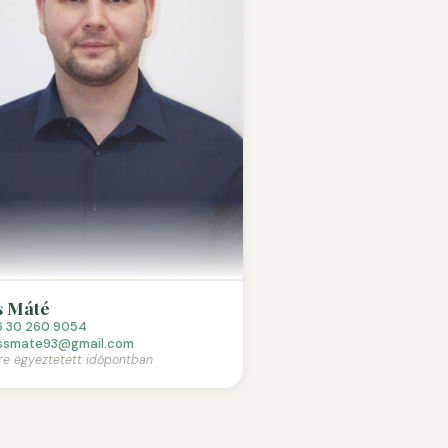
s Máté
6 30 260 9054
ssmate93@gmail.com
re egyeztetett időpontban