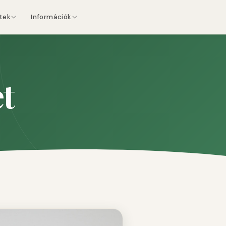
etek
Információk
et
t
ndezvények
Jegyzőkönyvek
elgő események
Ülések dokumentumai
tvédelmi tájékoztató
 ↗