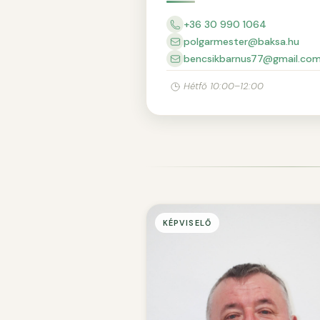
+36 30 990 1064
polgarmester@baksa.hu
bencsikbarnus77@gmail.co
Hétfő 10:00–12:00
KÉPVISELŐ