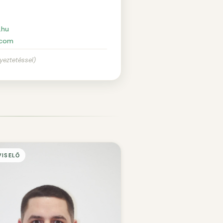
.hu
.com
yeztetéssel)
VISELŐ