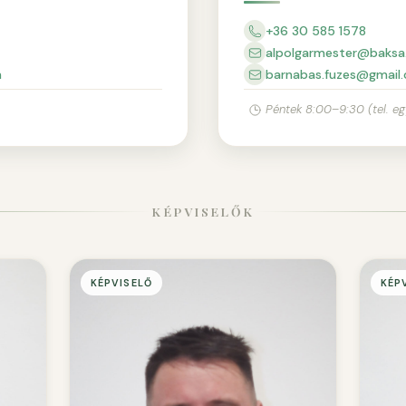
+36 30 585 1578
alpolgarmester@baksa
m
barnabas.fuzes@gmail
Péntek 8:00–9:30 (tel. eg
KÉPVISELŐK
KÉPVISELŐ
KÉP