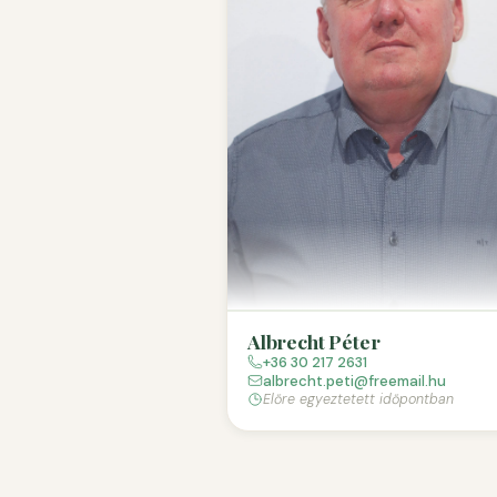
Albrecht Péter
+36 30 217 2631
albrecht.peti@freemail.hu
Előre egyeztetett időpontban