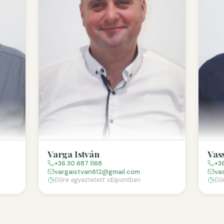
Varga István
Vas
+36 30 687 1168
+3
vargaistvan612@gmail.com
va
Előre egyeztetett időpontban
Elő