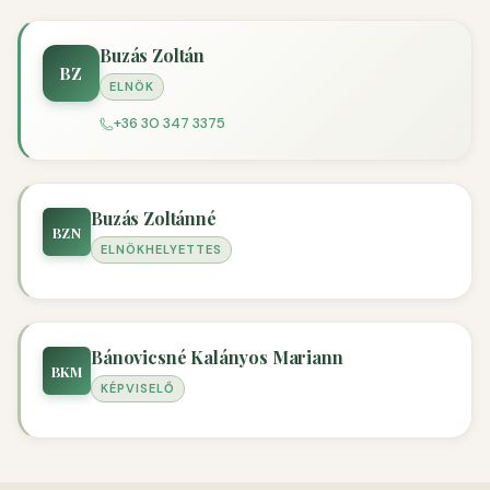
Buzás Zoltán
BZ
ELNÖK
+36 30 347 3375
Buzás Zoltánné
BZN
ELNÖKHELYETTES
Bánovicsné Kalányos Mariann
BKM
KÉPVISELŐ