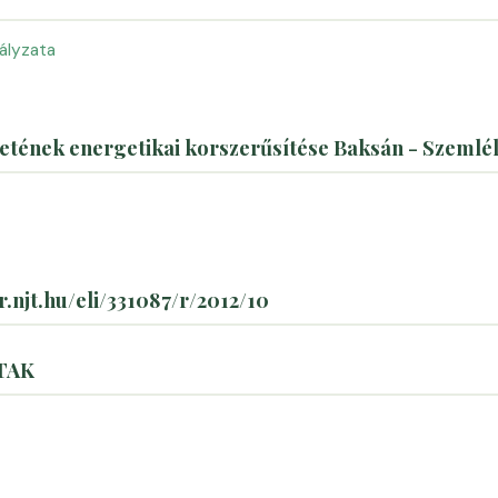
ályzata
ületének energetikai korszerűsítése Baksán - Szem
r.njt.hu/eli/331087/r/2012/10
 TAK