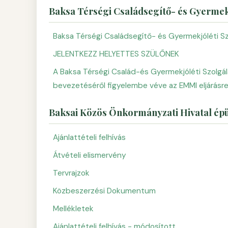
Baksa Térségi Családsegítő- és Gyermekj
Baksa Térségi Családsegítő- és Gyermekjóléti Sz
JELENTKEZZ HELYETTES SZÜLŐNEK
A Baksa Térségi Család-és Gyermekjóléti Szolgá
bevezetéséről figyelembe véve az EMMI eljárásre
Baksai Közös Önkormányzati Hivatal ép
Ajánlattételi felhívás
Átvételi elismervény
Tervrajzok
Közbeszerzési Dokumentum
Mellékletek
Ajánlattételi felhívás - módosított