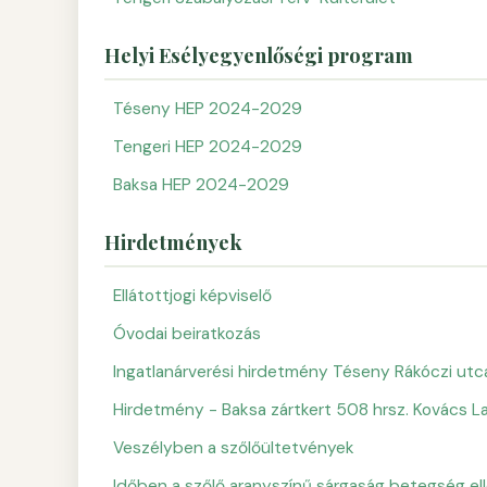
Helyi Esélyegyenlőségi program
Téseny HEP 2024-2029
Tengeri HEP 2024-2029
Baksa HEP 2024-2029
Hirdetmények
Ellátottjogi képviselő
Óvodai beiratkozás
Ingatlanárverési hirdetmény Téseny Rákóczi utc
Hirdetmény - Baksa zártkert 508 hrsz. Kovács L
Veszélyben a szőlőültetvények
Időben a szőlő aranyszínű sárgaság betegség el