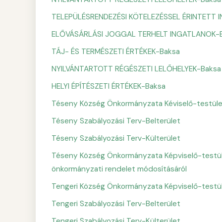
TELEPÜLÉSRENDEZÉSI KÖTELEZÉSSEL ÉRINTETT 
ELŐVÁSÁRLÁSI JOGGAL TERHELT INGATLANOK-
TÁJ- ÉS TERMÉSZETI ÉRTÉKEK-Baksa
NYILVÁNTARTOTT RÉGÉSZETI LELŐHELYEK-Baksa
HELYI ÉPÍTÉSZETI ÉRTÉKEK-Baksa
Téseny Község Önkormányzata Kéviselő-testületén
Téseny Szabályozási Terv-Belterület
Téseny Szabályozási Terv-Külterület
Téseny Község Önkormányzata Képviselő-testületén
önkormányzati rendelet módosításáról
Tengeri Község Önkormányzata Képviselő-testületé
Tengeri Szabályozási Terv-Belterület
Tengeri Szabályozási Terv-Külterület