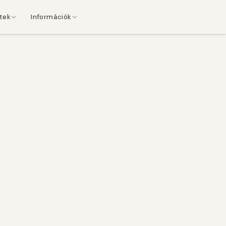
etek
Információk
t
ndezvények
Jegyzőkönyvek
elgő események
Ülések dokumentumai
tvédelmi tájékoztató
 ↗