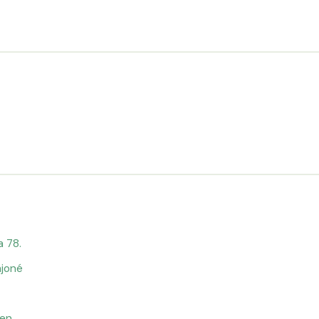
a 78.
ajoné
len